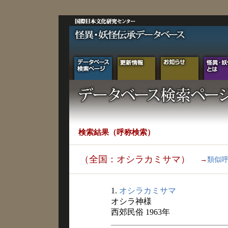
検索結果（呼称検索）
（全国：オシラカミサマ）
→
類似
1.
オシラカミサマ
オシラ神様
西郊民俗 1963年