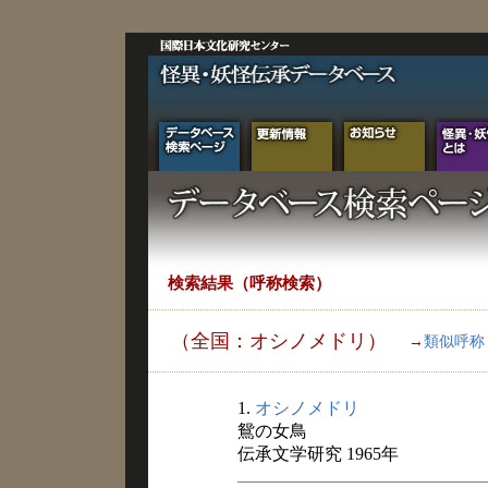
検索結果（呼称検索）
（全国：オシノメドリ）
→
類似呼称
1.
オシノメドリ
鴛の女鳥
伝承文学研究 1965年