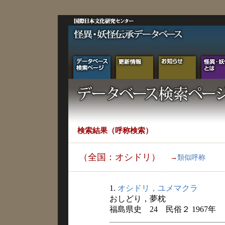
検索結果（呼称検索）
（全国：オシドリ）
→
類似呼称
1.
オシドリ，ユメマクラ
おしどり，夢枕
福島県史 24 民俗２ 1967年