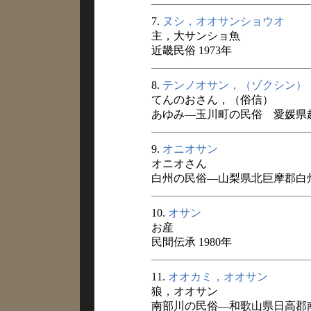
7.
ヌシ，オオサンショウオ
主，大サンショ魚
近畿民俗 1973年
8.
テンノオサン，（ゾクシン）
てんのおさん，（俗信）
あゆみ―玉川町の民俗 愛媛県越智
9.
オニオサン
オニオさん
白州の民俗―山梨県北巨摩郡白州
10.
オサン
お産
民間伝承 1980年
11.
オオカミ，オオサン
狼，オオサン
南部川の民俗―和歌山県日高郡南