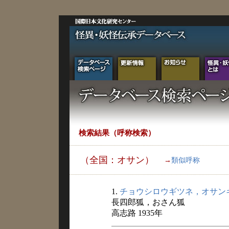
検索結果（呼称検索）
（全国：オサン）
→
類似呼称
1.
チョウシロウギツネ，オサン
長四郎狐，おさん狐
高志路 1935年