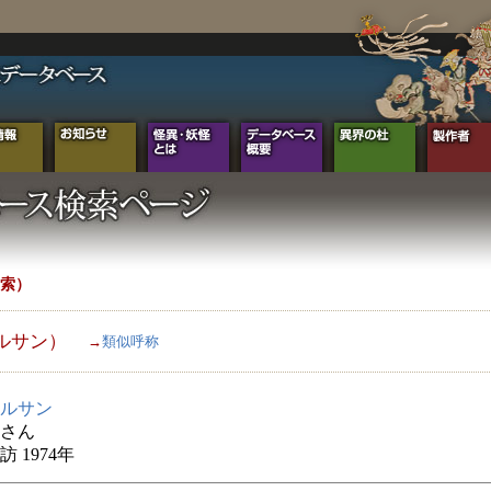
索）
ルサン）
→
類似呼称
ルサン
さん
 1974年