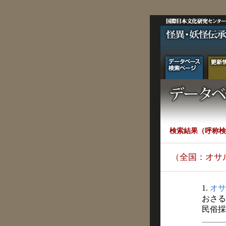
検索結果（呼称検
（全国：オサ
1.
オサ
おさる
民俗採訪