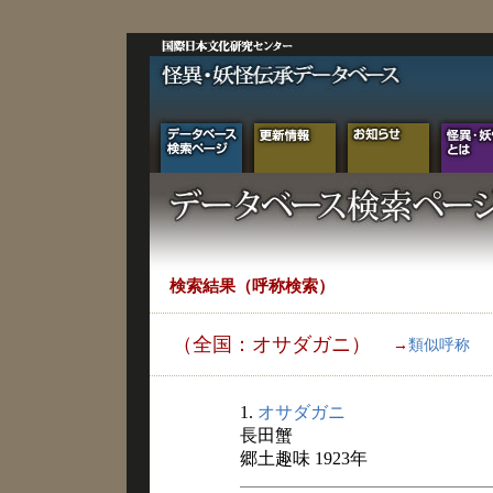
検索結果（呼称検索）
（全国：オサダガニ）
→
類似呼称
1.
オサダガニ
長田蟹
郷土趣味 1923年