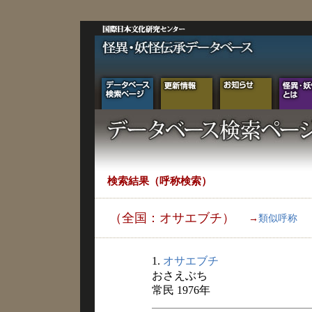
検索結果（呼称検索）
（全国：オサエブチ）
→
類似呼称
1.
オサエブチ
おさえぶち
常民 1976年