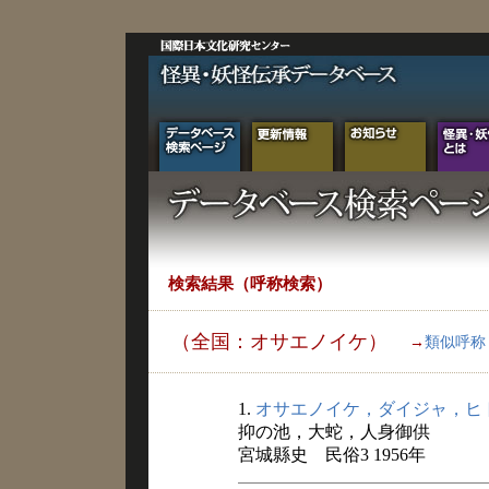
検索結果（呼称検索）
（全国：オサエノイケ）
→
類似呼称
1.
オサエノイケ，ダイジャ，ヒ
抑の池，大蛇，人身御供
宮城縣史 民俗3 1956年