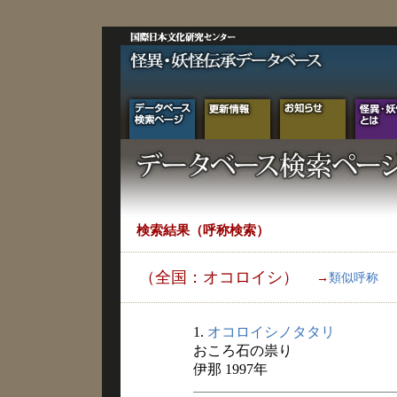
検索結果（呼称検索）
（全国：オコロイシ）
→
類似呼称
1.
オコロイシノタタリ
おころ石の祟り
伊那 1997年