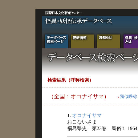
検索結果（呼称検索）
（全国：オコナイサマ）
→
類似呼称
1.
オコナイサマ
おこないさま
福島県史 第23巻 民俗１ 196