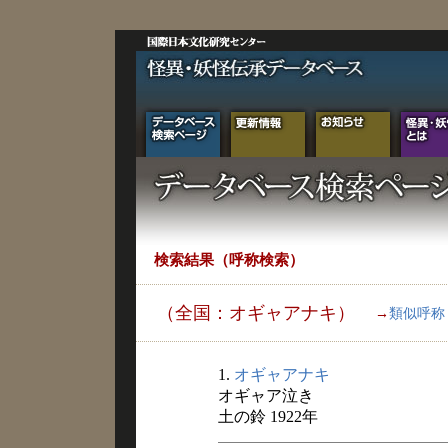
検索結果（呼称検索）
（全国：オギャアナキ）
→
類似呼称
1.
オギャアナキ
オギャア泣き
土の鈴 1922年