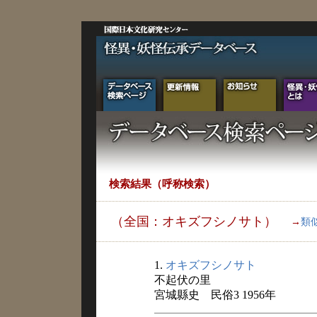
検索結果（呼称検索）
（全国：オキズフシノサト）
→
類
1.
オキズフシノサト
不起伏の里
宮城縣史 民俗3 1956年