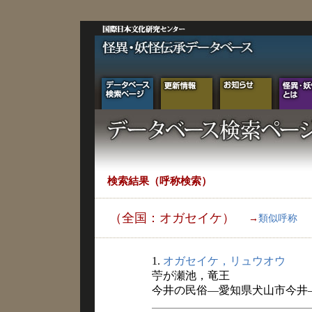
検索結果（呼称検索）
（全国：オガセイケ）
→
類似呼称
1.
オガセイケ，リュウオウ
苧が瀬池，竜王
今井の民俗―愛知県犬山市今井― 