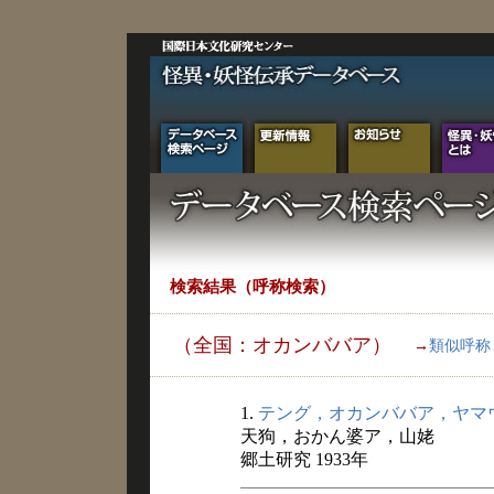
検索結果（呼称検索）
（全国：オカンババア）
→
類似呼称
1.
テング，オカンババア，ヤマ
天狗，おかん婆ア，山姥
郷土研究 1933年