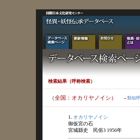
検索結果（呼称検索）
（全国：オカリヤノイシ）
→
類似
1.
オカリヤノイシ
御仮宮の石
宮城縣史 民俗3 1956年