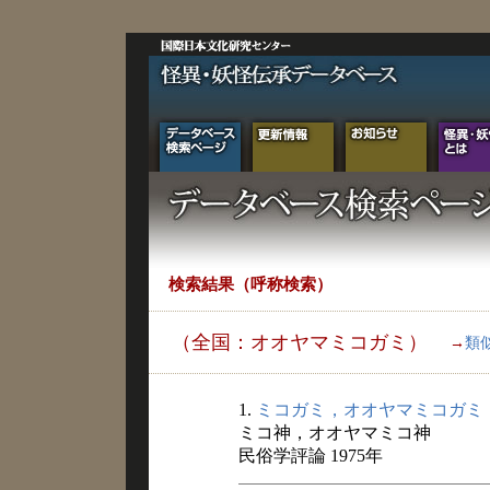
検索結果（呼称検索）
（全国：オオヤマミコガミ）
→
類
1.
ミコガミ，オオヤマミコガミ
ミコ神，オオヤマミコ神
民俗学評論 1975年