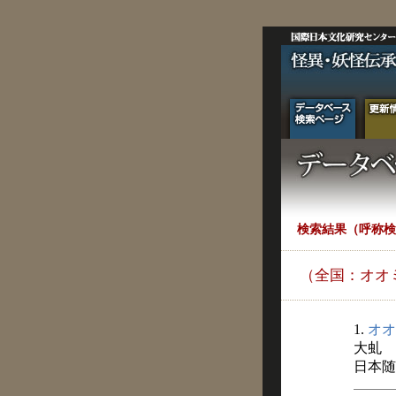
検索結果（呼称検
（全国：オオ
1.
オオ
大虬
日本随