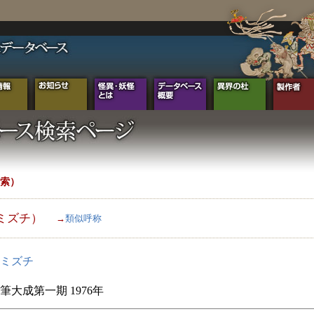
索）
ミズチ）
→
類似呼称
ミズチ
筆大成第一期 1976年