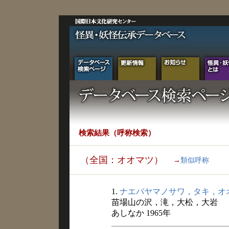
検索結果（呼称検索）
（全国：オオマツ）
→
類似呼称
1.
ナエバヤマノサワ，タキ，オ
苗場山の沢，滝，大松，大岩
あしなか 1965年