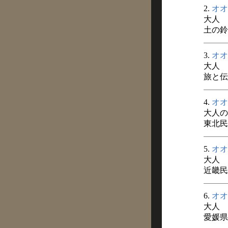
2.
オオ
大人
土の鈴 
3.
オオ
大人
旅と伝説
4.
オオ
大人の
東北民俗
5.
オオ
大人
近畿民俗
6.
オオ
大人
愛媛県史