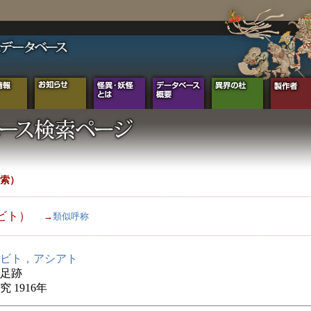
索）
ビト）
→
類似呼称
ビト，アシアト
足跡
 1916年