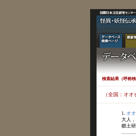
検索結果（呼称検
（全国：オオ
1.
オオ
大人，
郷土研究