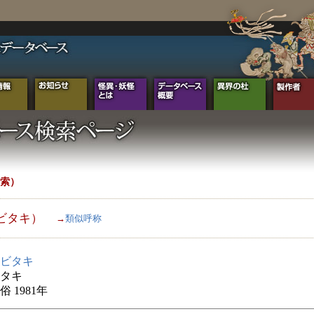
索）
ビタキ）
→
類似呼称
ビタキ
タキ
 1981年