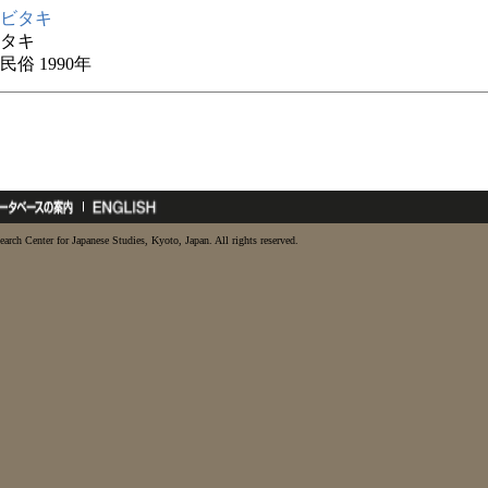
ビタキ
タキ
俗 1990年
earch Center for Japanese Studies, Kyoto, Japan. All rights reserved.