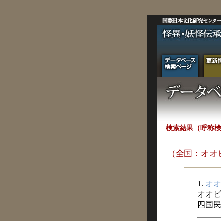
検索結果（呼称検
（全国：オオ
1.
オオ
オオビ
四国民俗