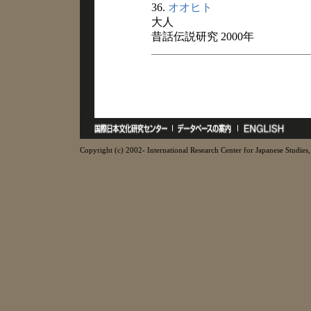
36.
オオヒト
大人
昔話伝説研究 2000年
Copyright (c) 2002- International Research Center for Japanese Studies, 