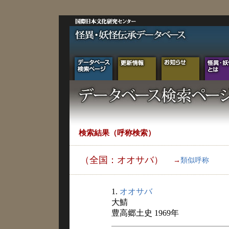
検索結果（呼称検索）
（全国：オオサバ）
→
類似呼称
1.
オオサバ
大鯖
豊高郷土史 1969年