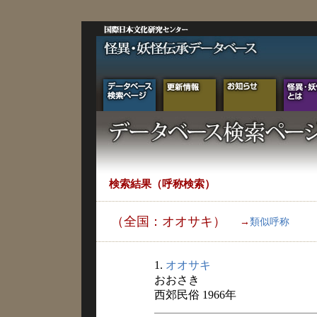
検索結果（呼称検索）
（全国：オオサキ）
→
類似呼称
1.
オオサキ
おおさき
西郊民俗 1966年