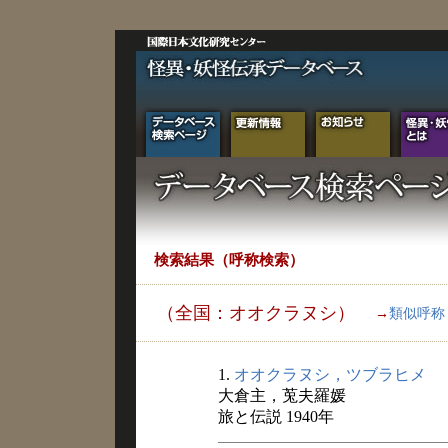
検索結果（呼称検索）
（全国：オオクラヌシ）
→
類似呼称
1.
オオクラヌシ，ツブラヒメ
大倉主，莵夫羅媛
旅と伝説 1940年