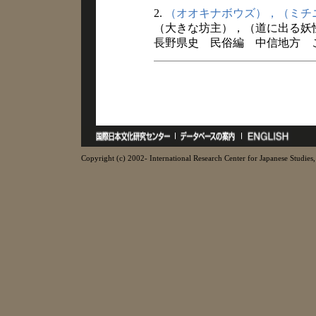
2.
（オオキナボウズ），（ミチ
（大きな坊主），（道に出る妖
長野県史 民俗編 中信地方 こと
Copyright (c) 2002- International Research Center for Japanese Studies, 