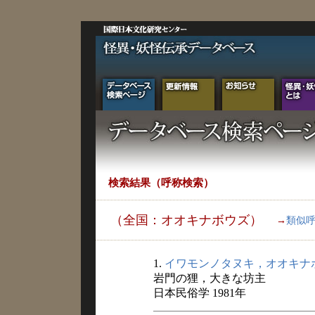
検索結果（呼称検索）
（全国：オオキナボウズ）
→
類似
1.
イワモンノタヌキ，オオキナ
岩門の狸，大きな坊主
日本民俗学 1981年