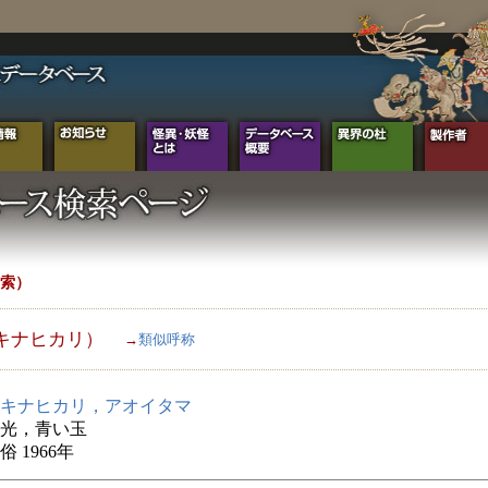
索）
キナヒカリ）
→
類似呼称
キナヒカリ，アオイタマ
光，青い玉
 1966年