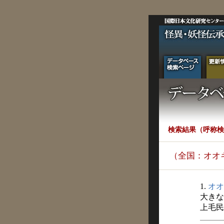
検索結果（呼称検
（全国：オオ
1.
オオ
大きな
上毛民俗