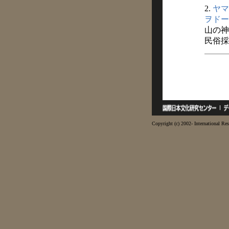
2.
ヤマ
ヲドー
山の神
民俗採訪
Copyright (c) 2002- International Res