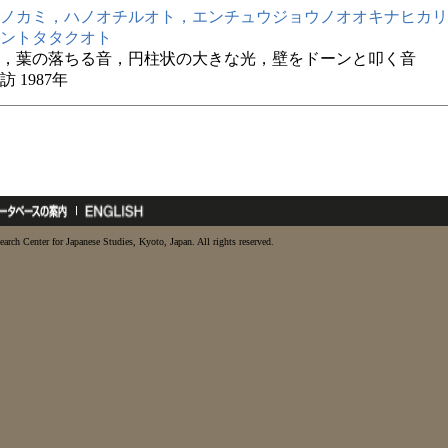
ノカミ，ハノオチルオト，エンチュウジョウノオオキナヒカリ
ントタタクオト
，葉の落ちる音，円柱状の大きな光，壁をドーンと叩く音
 1987年
earch Center for Japanese Studies, Kyoto, Japan. All rights reserved.