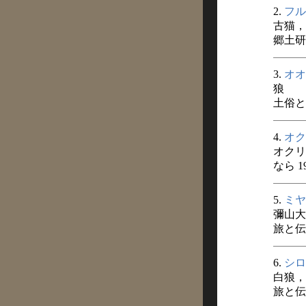
2.
フル
古猫，
郷土研究
3.
オオ
狼
土俗と伝
4.
オク
オクリ
なら 1
5.
ミヤ
彌山大
旅と伝説
6.
シロ
白狼，
旅と伝説