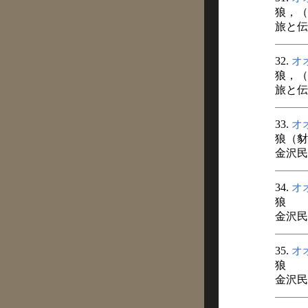
狼，（
旅と伝説
32.
オ
狼，（
旅と伝説
33.
オ
狼（豺
金沢民
34.
オ
狼
金沢民
35.
オ
狼
金沢民