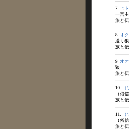
7.
ヒト
一言主
旅と伝説
8.
オク
送り狼
旅と伝説
9.
オオ
狼
旅と伝説
10.
（
（俗信
旅と伝説
11.
（
（俗信
旅と伝説