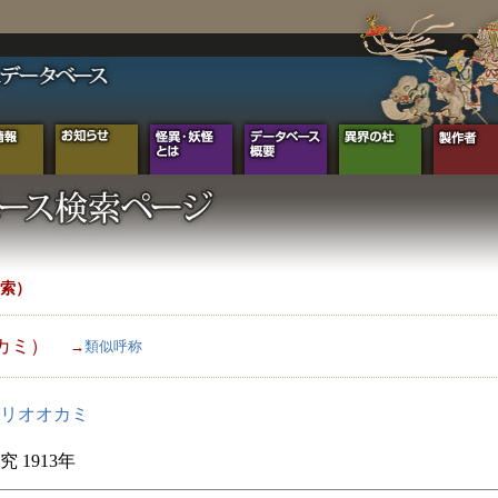
索）
カミ）
→
類似呼称
リオオカミ
 1913年