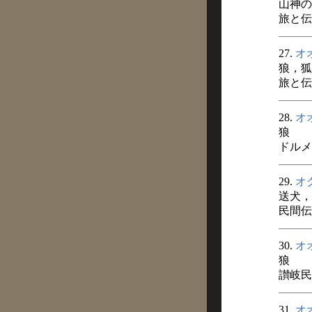
山神の
旅と伝説
27.
オ
狼，狐
旅と伝説
28.
オ
狼
ドルメン
29.
オ
送犬，
民間伝承
30.
オ
狼
讃岐民俗
31.
オ