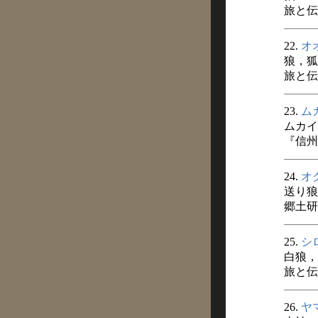
旅と伝説
22.
オ
狼，狐
旅と伝説
23.
ム
ムカイ
『信州
24.
オ
送り狼
郷土研
25.
シ
白狼，
旅と伝説
26.
ヤ