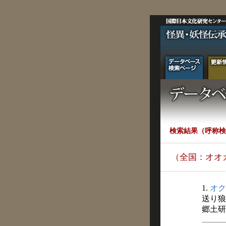
検索結果（呼称検
（全国：オオ
1.
オク
送り狼
郷土研究