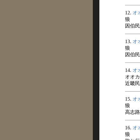
12.
オ
狼
因伯民談
13.
オ
狼
因伯民談
14.
オ
オオカ
近畿民俗
15.
オ
狼
高志路 
16.
オ
狼