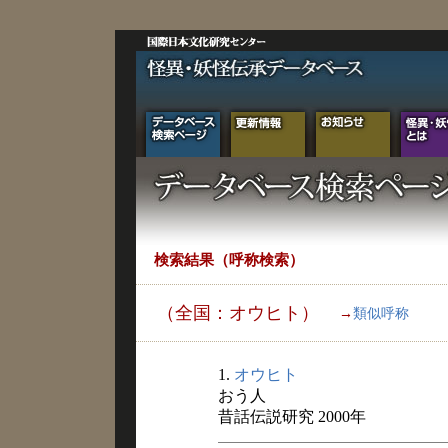
検索結果（呼称検索）
（全国：オウヒト）
→
類似呼称
1.
オウヒト
おう人
昔話伝説研究 2000年