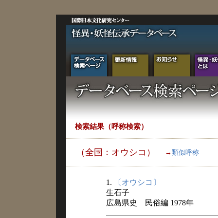
検索結果（呼称検索）
（全国：オウシコ）
→
類似呼称
1.
〔オウシコ〕
生石子
広島県史 民俗編 1978年