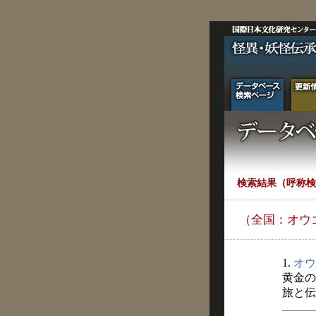
検索結果（呼称検
（全国：オウ
1.
オウ
黄金の
旅と伝説