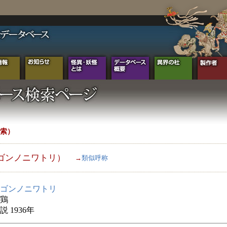
索）
ゴンノニワトリ）
→
類似呼称
ゴンノニワトリ
鶏
 1936年