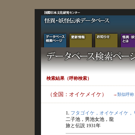
検索結果（呼称検索）
（全国：オイケメイケ）
→
類似呼称
1.
フタゴイケ，オイケメイケ，
二子池，男池女池，龍
旅と伝説 1931年