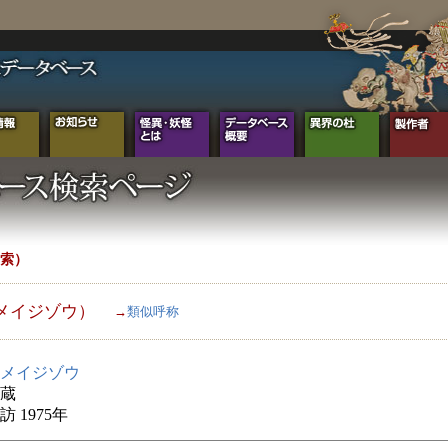
索）
メイジゾウ）
→
類似呼称
メイジゾウ
蔵
 1975年