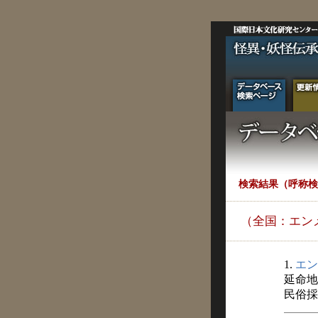
検索結果（呼称検
（全国：エン
1.
エン
延命地
民俗採訪