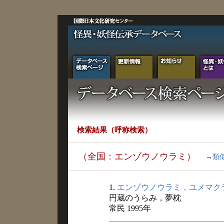
検索結果（呼称検索）
（全国：エンゾウノウラミ）
→
類
1.
エンゾウノウラミ，ユメマク
円蔵のうらみ，夢枕
常民 1995年