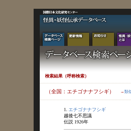
検索結果（呼称検索）
（全国：エチゴナナフシギ）
→
類
1.
エチゴナナフシギ
越後七不思議
伝説 1926年