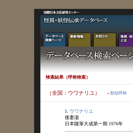
検索結果（呼称検索）
（全国：ウワナリユ）
→
類似呼称
1.
ウワナリユ
後妻湯
日本随筆大成第一期 1976年