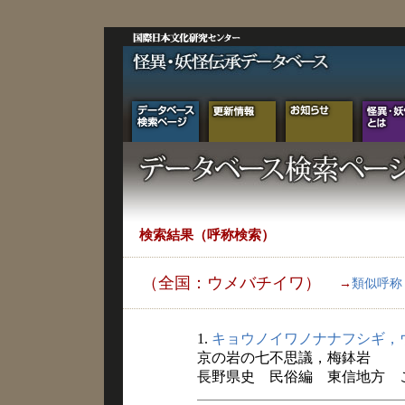
検索結果（呼称検索）
（全国：ウメバチイワ）
→
類似呼称
1.
キョウノイワノナナフシギ，
京の岩の七不思議，梅鉢岩
長野県史 民俗編 東信地方 こと