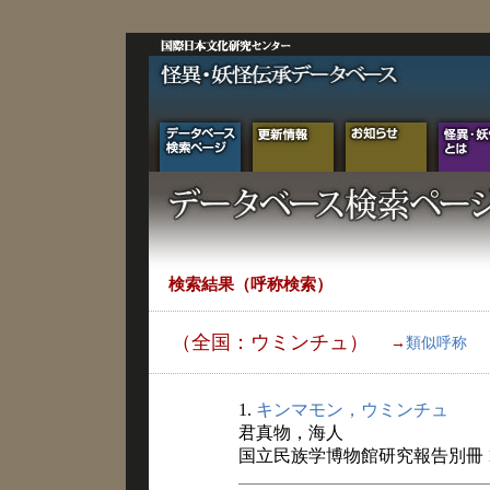
検索結果（呼称検索）
（全国：ウミンチュ）
→
類似呼称
1.
キンマモン，ウミンチュ
君真物，海人
国立民族学博物館研究報告別冊 1