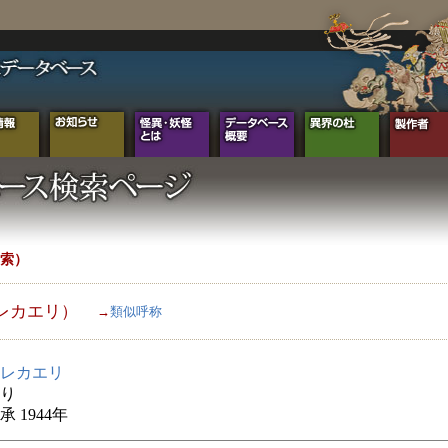
索）
レカエリ）
→
類似呼称
レカエリ
り
 1944年