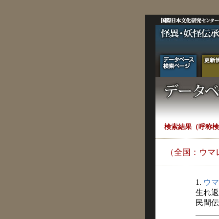
検索結果（呼称検
（全国：ウマ
1.
ウマ
生れ返
民間伝承