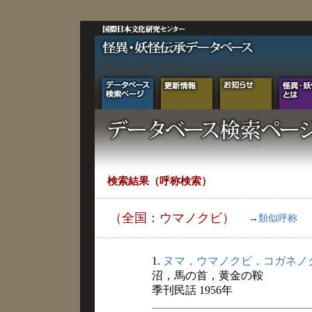
検索結果（呼称検索）
（全国：ウマノクビ）
→
類似呼称
1.
ヌマ，ウマノクビ，コガネノ
沼，馬の首，黄金の鞍
季刊民話 1956年