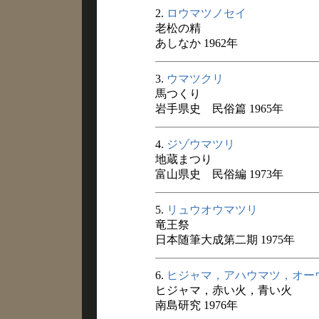
2.
ロウマツノセイ
老松の精
あしなか 1962年
3.
ウマツクリ
馬つくり
岩手県史 民俗篇 1965年
4.
ジゾウマツリ
地蔵まつり
富山県史 民俗編 1973年
5.
リュウオウマツリ
竜王祭
日本随筆大成第二期 1975年
6.
ヒジャマ，アハウマツ，オー
ヒジャマ，赤い火，青い火
南島研究 1976年