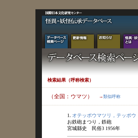
検索結果（呼称検索）
（全国：ウマツ）
→
類似呼称
1.
オテッポウマツリ，テッポウ
お鉄砲まつり，鉄砲
宮城縣史 民俗3 1956年