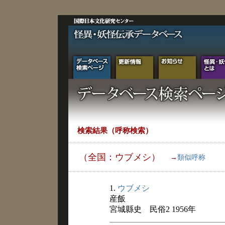
検索結果（呼称検索）
（全国：ウブメシ）
→
類似呼称
1.
ウブメシ
産飯
宮城縣史 民俗2 1956年