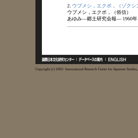
2.
ウブメシ，エクボ，（ゾクシ
ウブメシ，エクボ，（俗信）
あゆみ―郷土研究会報― 1960年
Copyright (c) 2002- International Research Center for Japanese Studies, 