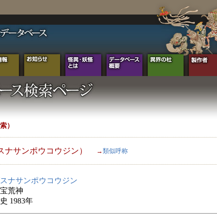
索）
スナサンポウコウジン）
→
類似呼称
スナサンポウコウジン
宝荒神
 1983年