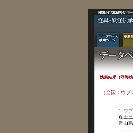
検索結果（呼称検
（全国：ウブ
1.
ウブ
産土三
岡山県史