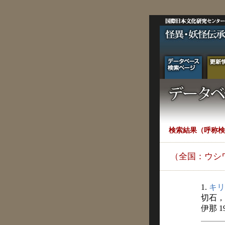
検索結果（呼称検
（全国：ウシ
1.
キリ
切石，
伊那 1