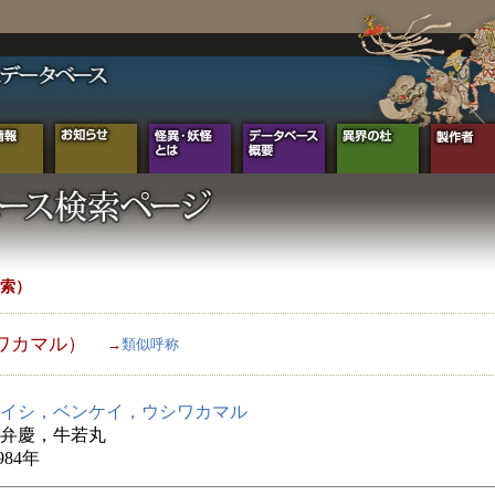
索）
ワカマル）
→
類似呼称
イシ，ベンケイ，ウシワカマル
弁慶，牛若丸
984年