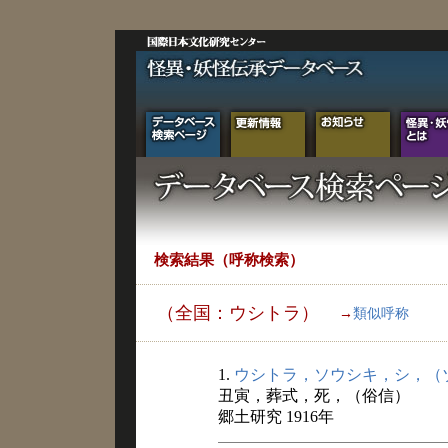
検索結果（呼称検索）
（全国：ウシトラ）
→
類似呼称
1.
ウシトラ，ソウシキ，シ，（
丑寅，葬式，死，（俗信）
郷土研究 1916年