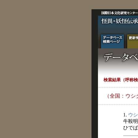
検索結果（呼称検
（全国：ウシ
1.
ウシ
牛鞍明
ひでばち