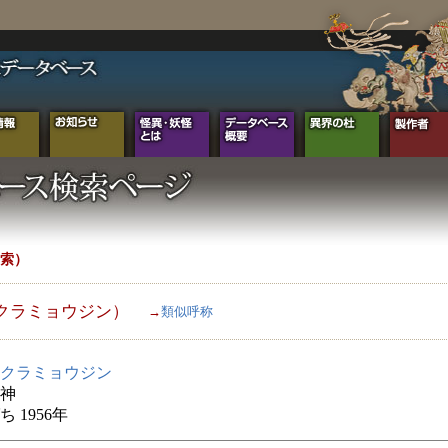
索）
クラミョウジン）
→
類似呼称
クラミョウジン
神
 1956年