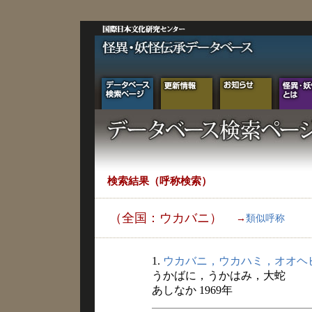
検索結果（呼称検索）
（全国：ウカバニ）
→
類似呼称
1.
ウカバニ，ウカハミ，オオヘ
うかばに，うかはみ，大蛇
あしなか 1969年