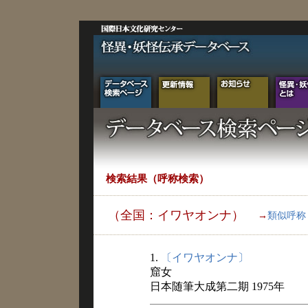
検索結果（呼称検索）
（全国：イワヤオンナ）
→
類似呼称
1.
〔イワヤオンナ〕
窟女
日本随筆大成第二期 1975年