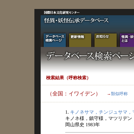
検索結果（呼称検索）
（全国：イワイデン）
→
類似呼称
1.
キノネサマ，チンジュサマ，
キノネ様，鎮守様，マツリデン
岡山県史 1983年