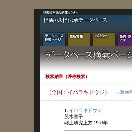
検索結果（呼称検索）
（全国：イバラキドウジ）
→
類似
1.
イバラキドウジ
茨木童子
郷土研究上方 1933年