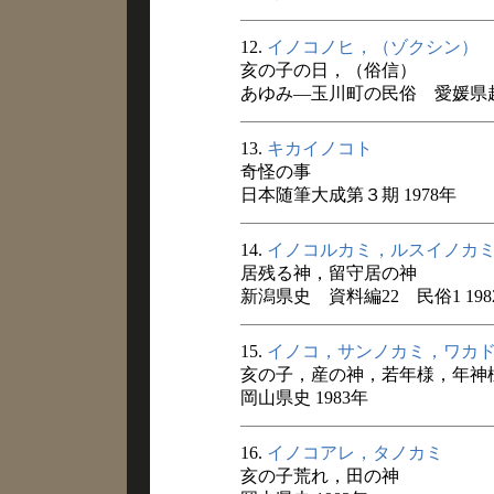
12.
イノコノヒ，（ゾクシン）
亥の子の日，（俗信）
あゆみ―玉川町の民俗 愛媛県越智
13.
キカイノコト
奇怪の事
日本随筆大成第３期 1978年
14.
イノコルカミ，ルスイノカ
居残る神，留守居の神
新潟県史 資料編22 民俗1 198
15.
イノコ，サンノカミ，ワカ
亥の子，産の神，若年様，年神
岡山県史 1983年
16.
イノコアレ，タノカミ
亥の子荒れ，田の神