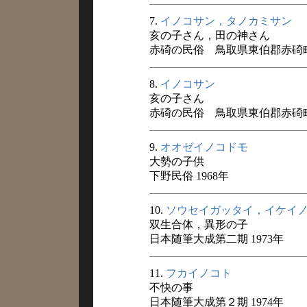
7.
イノコサン，タノカミサン
亥の子さん，田の神さん
赤碕の民俗 鳥取県東伯郡赤碕町 
8.
イノコサン
亥の子さん
赤碕の民俗 鳥取県東伯郡赤碕町 
9.
オオゼイノコドモ
大勢の子供
下野民俗 1968年
10.
ソウセイガッタイ，イケイ
双生合体，異形の子
日本随筆大成第二期 1973年
11.
フカイノコト
不快の事
日本随筆大成第２期 1974年