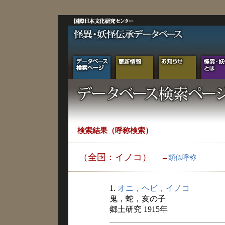
検索結果（呼称検索）
（全国：イノコ）
→
類似呼称
1.
オニ，ヘビ，イノコ
鬼，蛇，亥の子
郷土研究 1915年